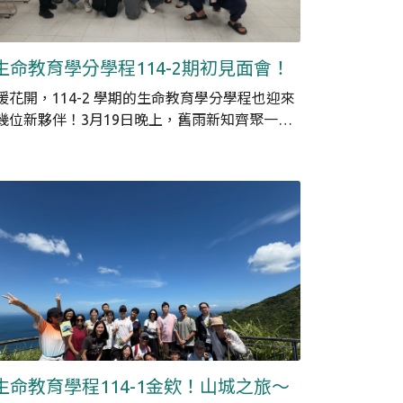
生命教育學分學程114-2期初見面會！
暖花開，114-2 學期的生命教育學分學程也迎來
幾位新夥伴！3月19日晚上，舊雨新知齊聚一
，用「肢體」和「藝術」開啟有趣的交流。同學
透過「動感名片」看見彼此的名字，在「畫中有
」從意想不到的切角來認識彼此，最後共創一場
於人與畫作的「藝術話廊」。期待這份相遇與連
，能點燃同學們對自己和別人的好奇心，持續向
與向外探索，生命教育學程也會在這趟旅程中繼
陪伴大家！
生命教育學程114-1金欸！山城之旅～