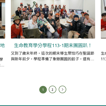
榮地
生命教育學分學程113-1期末團圓趴！
又到了歲末年終，這次的期末導生聚恰巧在聖誕節
生
與新年前夕，學程準備了象徵團圓的餃子，還有各
1
學
式各樣的聖誕小裝飾，與大家一起抱團歡聚，度過
紹
活動
了美好節日~
生
心能
提
1
2