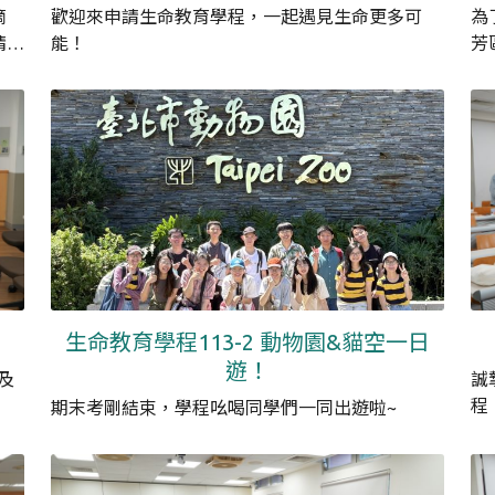
滴
歡迎來申請生命教育學程，一起遇見生命更多可
為
精彩
能！
芳
城
生命教育學程113-2 動物園&貓空一日
遊！
及
誠
！
程
期末考剛結束，學程吆喝同學們一同出遊啦~