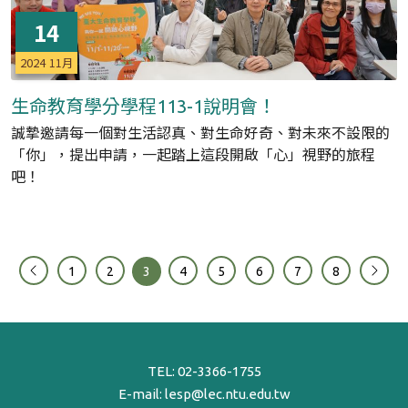
14
2024
11月
生命教育學分學程113-1說明會！
誠摯邀請每一個對生活認真、對生命好奇、對未來不設限的
「你」，提出申請，一起踏上這段開啟「心」視野的旅程
吧！
1
2
3
4
5
6
7
8
TEL:
02-3366-1755
E-mail:
lesp@lec.ntu.edu.tw