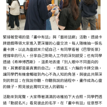
緊接著登場的是「畫中有話」與「藝術話廊」活動，透過卡
牌遊戲帶領大家進入更深層的心靈交流。每人隨機抽一張名
畫卡牌，以此為靈感來介紹自己。有同學看著《巴黎街景》
裡撐傘的行人，分享自己對助人工作的深刻感受；也有同學
透過《希神博西斯》，溫柔地表達「別人眼中不同面向的
我，其實都是最真實的自己」。透過五、六輪的卡牌交換，
讓同學們有機會觸碰到內心不為人知的角落，與彼此共築深
刻的對話；在我說你聽、你聽我說的過程中，畫作成為心靈
的鏡子，照見彼此獨特又迷人的觀點。
活動來到尾聲，大家帶著滿滿的收穫拍下大合照。同學們透
過「動感名片」看見彼此的名字，在「畫中有話」從意想不